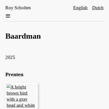
Skip
Roy Scholten
English
Dutch
to
≡
main
content
Baardman
Main
navigation
Project
2025
datum
Prenten